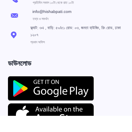
প্রতিদিন সকাল ১০টা থেকে রাত ১০টা
info@hishabpati.com
তথ্য ও সমর্থন
ফ্ল্যাট: ৩এ , বাড়ি: ৫০/৫১ রোড: ০৩, জনতা হাউজিং, রিং রোড, ঢাকা
১২০৭
প্রধান অফিস
ডাউনলোড