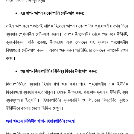
সহজ এবং এটি সম্পূর্ণ ফ্রি!
২য় ধাপ- আপনার কোম্পানি সেট-আপ করুন:
সাইন আপ করে প্রথমেই মালিক হিসেবে আপনার কোম্পানির প্রয়োজনীয় তথ্য দিয়ে
ব্যবসার প্রোফাইল সেট-আপ করুন। তারপর ইনভেনটরি থেকে শুরু করে ইউনিট,
ক্রয়-বিক্রয়, বাকি বকেয়া, ইনভয়েস এবং লেনদেন সহ ব্যবসার প্রয়োজনীয়
বিষয়গুলো সেট-আপ করুন। এরপর শুরু করুন প্রতিদিনের লেনদেন আপডেট রাখার
কাজ।
৩য় ধাপ- হিসাবপাতি’র বিভিন্ন ফিচার উপভোগ করুন:
হিসাবপাতি’তে ব্যবসার হিসাব রাখা শুরু করার পরে, প্রয়োজনীয় এবং ইউনিক
ফিচারগুলো ব্যবহার করতে থাকুন। যেমন- ইনভয়েস, বারকোড স্ক্যানার, ইউনিট, ব্যয়
ব্যবস্থাপনা ইত্যাদি। হিসাবপাতি’র ব্যবহারবিধি ও ফিচারের বিস্তারিত বুঝতে
ইউটিউবে বাংলায় ডেমো ভিডিও দেখুন।
জমা খরচের ডিজিটাল খাতা- হিসাবপাতি’র ডেমো
হিসাবপাতি সহজ ও সাশ্রয়ী হিসাবরক্ষণ অ্যাপ। এর সাবস্ক্রিপশন ফি বিভিন্ন মেয়াদে