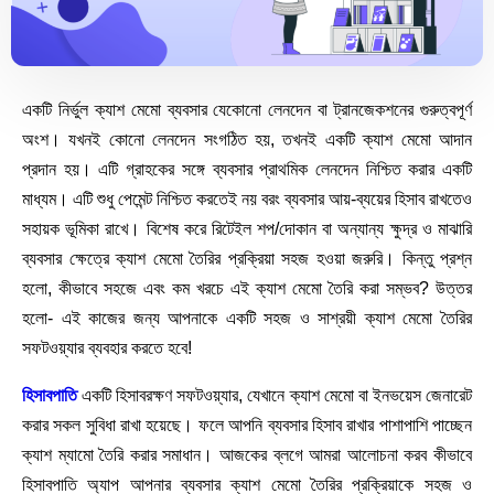
একটি নির্ভুল ক্যাশ মেমো ব্যবসার যেকোনো লেনদেন বা ট্রানজেকশনের গুরুত্বপূর্ণ
অংশ। যখনই কোনো লেনদেন সংগঠিত হয়, তখনই একটি ক্যাশ মেমো আদান
প্রদান হয়। এটি গ্রাহকের সঙ্গে ব্যবসার প্রাথমিক লেনদেন নিশ্চিত করার একটি
মাধ্যম। এটি শুধু পেমেন্ট নিশ্চিত করতেই নয় বরং ব্যবসার আয়-ব্যয়ের হিসাব রাখতেও
সহায়ক ভূমিকা রাখে। বিশেষ করে রিটেইল শপ/দোকান বা অন্যান্য ক্ষুদ্র ও মাঝারি
ব্যবসার ক্ষেত্রে ক্যাশ মেমো তৈরির প্রক্রিয়া সহজ হওয়া জরুরি। কিন্তু প্রশ্ন
হলো, কীভাবে সহজে এবং কম খরচে এই ক্যাশ মেমো তৈরি করা সম্ভব? উত্তর
হলো- এই কাজের জন্য আপনাকে একটি সহজ ও সাশ্রয়ী ক্যাশ মেমো তৈরির
সফটওয়্যার ব্যবহার করতে হবে!
হিসাবপাতি
একটি হিসাবরক্ষণ সফটওয়্যার, যেখানে ক্যাশ মেমো বা ইনভয়েস জেনারেট
করার সকল সুবিধা রাখা হয়েছে। ফলে আপনি ব্যবসার হিসাব রাখার পাশাপাশি পাচ্ছেন
ক্যাশ ম্যামো তৈরি করার সমাধান। আজকের ব্লগে আমরা আলোচনা করব কীভাবে
হিসাবপাতি অ্যাপ আপনার ব্যবসার ক্যাশ মেমো তৈরির প্রক্রিয়াকে সহজ ও