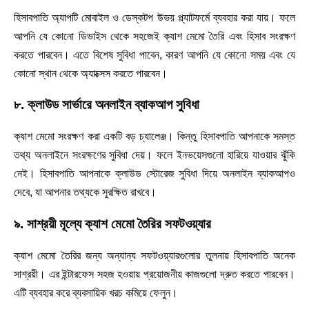
হিসাবপাতি অ্যাপটি মোবাইল ও ডেস্কটপ উভয় প্ল্যাটফর্মে ব্যবহার করা যায়। ফলে
আপনি যে কোনো ডিভাইস থেকে সহজেই ক্যাশ মেমো তৈরি এবং হিসাব সংরক্ষণ
করতে পারবেন। এতে বিশেষ সুবিধা পাবেন, কারণ আপনি যে কোনো সময় এবং যে
কোনো স্থান থেকে অ্যাক্সেস করতে পারবেন।
৮. ক্লাউড সার্ভারে অনলাইন ব্যাকআপ সুবিধা
ক্যাশ মেমো সংরক্ষণ করা একটি বড় চ্যালেঞ্জ। কিন্তু হিসাবপাতি আপনাকে সমস্ত
তথ্য অনলাইনে সংরক্ষণের সুবিধা দেয়। ফলে ইনভয়েসগুলো হারিয়ে যাওয়ার ঝুঁকি
নেই। হিসাবপাতি আপনাকে ক্লাউড স্টোরেজ সুবিধা দিয়ে অনলাইন ব্যাকআপও
দেবে, যা আপনার তথ্যকে সুরক্ষিত রাখবে।
৯. সাশ্রয়ী মূল্যে ক্যাশ মেমো তৈরির সফটওয়্যার
ক্যাশ মেমো তৈরির জন্য অন্যান্য সফটওয়্যারগুলোর তুলনায় হিসাবপাতি অনেক
সাশ্রয়ী। এর ইন্টারফেস সহজ হওয়ায় প্রয়োজনীয় কাজগুলো দ্রুত করতে পারবেন।
এটি ব্যবহার করে ব্যবসায়িক খরচ কমিয়ে ফেলুন।