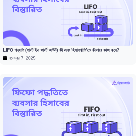
LIFO পদ্ধতি (লাস্ট ইন ফার্স্ট আউট) কী এবং হিসাবপাতি’তে কীভাবে কাজ করে?
নভেম্বর 7, 2025