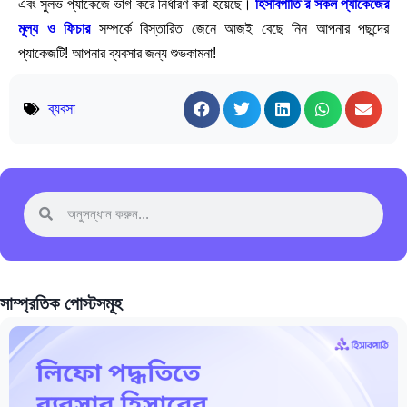
এবং সুলভ প্যাকেজে ভাগ করে নির্ধারণ করা হয়েছে।
হিসাবপাতি’র সকল প্যাকেজের
মূল্য ও ফিচার
সম্পর্কে বিস্তারিত জেনে আজই বেছে নিন আপনার পছন্দের
প্যাকেজটি! আপনার ব্যবসার জন্য শুভকামনা!
ব্যবসা
সাম্প্রতিক পোস্টসমূহ