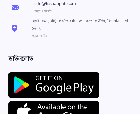
info@hishabpati.com
তথ্য ও সমর্থন
ফ্ল্যাট: ৩এ , বাড়ি: ৫০/৫১ রোড: ০৩, জনতা হাউজিং, রিং রোড, ঢাকা
১২০৭
প্রধান অফিস
ডাউনলোড