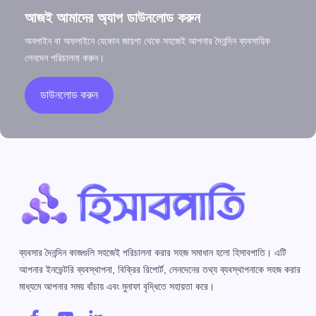
আজই আমাদের অ্যাপ ডাউনলোড করুন
অনলাইন বা অফলাইনে যেকোন জায়গা থেকে সহজেই আপনার দৈনন্দিন ব্যবসায়িক
লেনদেন পরিচালনা করুন।
ডাউনলোড করুন
ব্যবসার দৈনন্দিন কাজগুলি সহজেই পরিচালনা করার সহজ সমাধান হলো হিসাবপাতি। এটি
আপনার ইনভেন্টরি ব্যবস্থাপনা, বিক্রির রিপোর্ট, লেনদেনের তথ্য ব্যবস্থাপনাকে সহজ করার
মাধ্যমে আপনার সময় বাঁচায় এবং মুনাফা বৃদ্ধিতে সহায়তা করে।