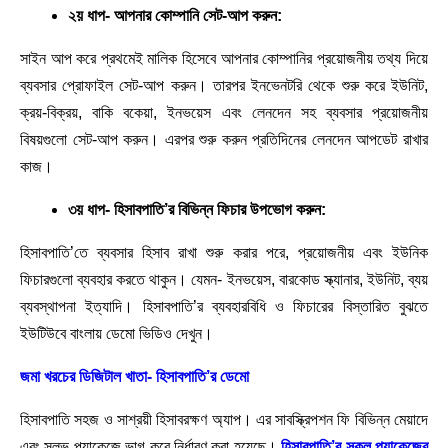
২য় ধাপ- আপনার কোম্পানি সেট-আপ করুন:
সাইন আপ করে প্রথমেই মালিক হিসেবে আপনার কোম্পানির প্রয়োজনীয় তথ্য দিয়ে
ব্যবসার প্রোফাইল সেট-আপ করুন। তারপর ইনভেনটরি থেকে শুরু করে ইউনিট,
ক্রয়-বিক্রয়, বাকি বকেয়া, ইনভয়েস এবং লেনদেন সহ ব্যবসার প্রয়োজনীয়
বিষয়গুলো সেট-আপ করুন। এরপর শুরু করুন প্রতিদিনের লেনদেন আপডেট রাখার
কাজ।
৩য় ধাপ- হিসাবপাতি’র বিভিন্ন ফিচার উপভোগ করুন:
হিসাবপাতি’তে ব্যবসার হিসাব রাখা শুরু করার পরে, প্রয়োজনীয় এবং ইউনিক
ফিচারগুলো ব্যবহার করতে থাকুন। যেমন- ইনভয়েস, বারকোড স্ক্যানার, ইউনিট, ব্যয়
ব্যবস্থাপনা ইত্যাদি। হিসাবপাতি’র ব্যবহারবিধি ও ফিচারের বিস্তারিত বুঝতে
ইউটিউবে বাংলায় ডেমো ভিডিও দেখুন।
জমা খরচের ডিজিটাল খাতা- হিসাবপাতি’র ডেমো
হিসাবপাতি সহজ ও সাশ্রয়ী হিসাবরক্ষণ অ্যাপ। এর সাবস্ক্রিপশন ফি বিভিন্ন মেয়াদে
এবং সুলভ প্যাকেজে ভাগ করে নির্ধারণ করা হয়েছে।
হিসাবপাতি’র সকল প্যাকেজের