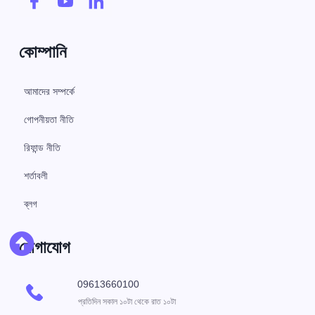
কোম্পানি
আমাদের সম্পর্কে
গোপনীয়তা নীতি
রিফান্ড নীতি
শর্তাবলী
ব্লগ
যোগাযোগ
09613660100
প্রতিদিন সকাল ১০টা থেকে রাত ১০টা