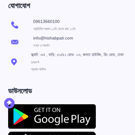
যোগাযোগ
09613660100
প্রতিদিন সকাল ১০টা থেকে রাত ১০টা
info@hishabpati.com
তথ্য ও সমর্থন
ফ্ল্যাট: ৩এ , বাড়ি: ৫০/৫১ রোড: ০৩, জনতা হাউজিং, রিং রোড, ঢাকা
১২০৭
প্রধান অফিস
ডাউনলোড