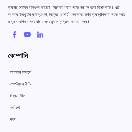
ব্যবসার দৈনন্দিন কাজগুলি সহজেই পরিচালনা করার সহজ সমাধান হলো হিসাবপাতি। এটি
আপনার ইনভেন্টরি ব্যবস্থাপনা, বিক্রির রিপোর্ট, লেনদেনের তথ্য ব্যবস্থাপনাকে সহজ করার
মাধ্যমে আপনার সময় বাঁচায় এবং মুনাফা বৃদ্ধিতে সহায়তা করে।
কোম্পানি
আমাদের সম্পর্কে
গোপনীয়তা নীতি
রিফান্ড নীতি
শর্তাবলী
ব্লগ