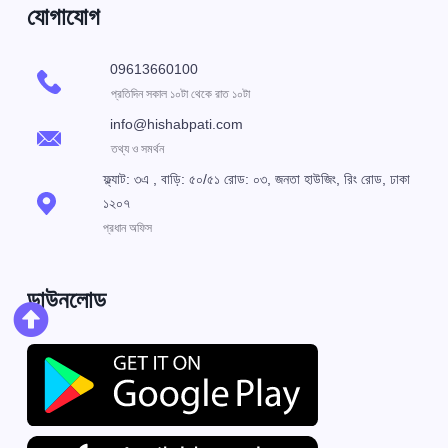
যোগাযোগ
09613660100
প্রতিদিন সকাল ১০টা থেকে রাত ১০টা
info@hishabpati.com
তথ্য ও সমর্থন
ফ্ল্যাট: ৩এ , বাড়ি: ৫০/৫১ রোড: ০৩, জনতা হাউজিং, রিং রোড, ঢাকা
১২০৭
প্রধান অফিস
ডাউনলোড