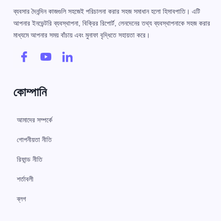
ব্যবসার দৈনন্দিন কাজগুলি সহজেই পরিচালনা করার সহজ সমাধান হলো হিসাবপাতি। এটি
আপনার ইনভেন্টরি ব্যবস্থাপনা, বিক্রির রিপোর্ট, লেনদেনের তথ্য ব্যবস্থাপনাকে সহজ করার
মাধ্যমে আপনার সময় বাঁচায় এবং মুনাফা বৃদ্ধিতে সহায়তা করে।
কোম্পানি
আমাদের সম্পর্কে
গোপনীয়তা নীতি
রিফান্ড নীতি
শর্তাবলী
ব্লগ