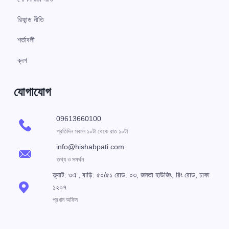
রিফান্ড নীতি
শর্তাবলী
ব্লগ
যোগাযোগ
09613660100
প্রতিদিন সকাল ১০টা থেকে রাত ১০টা
info@hishabpati.com
তথ্য ও সমর্থন
ফ্ল্যাট: ৩এ , বাড়ি: ৫০/৫১ রোড: ০৩, জনতা হাউজিং, রিং রোড, ঢাকা
১২০৭
প্রধান অফিস