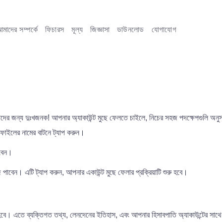
মাদের সম্পর্কে
ফিচারস
মূল্য
জিজ্ঞাসা
ডাউনলোড
যোগাযোগ
দের জন্য দুঃখজনক! আপনার অ্যাকাউন্ট মুছে ফেলতে চাইলে, নিচের সহজ পদক্ষেপগুলি অনু
রোফাইলের নামের বাটনে ট্যাপ করুন।
াবেন।
ুঁজে পাবেন। এটি ট্যাপ করুন, আপনার একাউন্ট মুছে ফেলার প্রক্রিয়াটি শুরু হবে।
লা হবে। এতে ব্যক্তিগত তথ্য, লেনদেনের ইতিহাস, এবং আপনার হিসাবপাতি অ্যাকাউন্টের সাথ