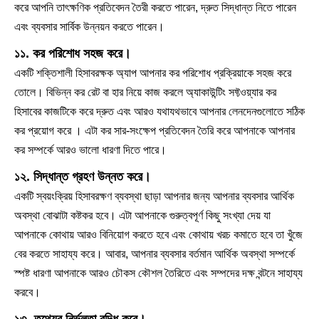
করে আপনি তাৎক্ষণিক প্রতিবেদন তৈরী করতে পারেন, দ্রুত সিদ্ধান্ত নিতে পারেন
এবং ব্যবসার সার্বিক উন্নয়ন করতে পারেন।
১১. কর পরিশোধ সহজ করে।
একটি শক্তিশালী হিসাবরক্ষক অ্যাপ আপনার কর পরিশোধ প্রক্রিয়াকে সহজ করে
তোলে। বিভিন্ন কর রেট বা হার নিয়ে কাজ করলে অ্যাকাউন্টিং সফ্টওয়্যার কর
হিসাবের কাজটিকে করে দ্রুত এবং আরও যথাযথভাবে আপনার লেনদেনগুলোতে সঠিক
কর প্রয়োগ করে । এটা কর সার-সংক্ষেপ প্রতিবেদন তৈরি করে আপনাকে আপনার
কর সম্পর্কে আরও ভালো ধারণা দিতে পারে।
১২. সিদ্ধান্ত গ্রহণ উন্নত করে।
একটি স্বয়ংক্রিয় হিসাবরক্ষণ ব্যবস্থা ছাড়া আপনার জন্য আপনার ব্যবসার আর্থিক
অবস্থা বোঝাটা কষ্টকর হবে। এটা আপনাকে গুরুত্বপূর্ণ কিছু সংখ্যা দেয় যা
আপনাকে কোথায় আরও বিনিয়োগ করতে হবে এবং কোথায় খরচ কমাতে হবে তা খুঁজে
বের করতে সাহায্য করে। আবার, আপনার ব্যবসার বর্তমান আর্থিক অবস্থা সম্পর্কে
স্পষ্ট ধারণা আপনাকে আরও চৌকস কৌশল তৈরিতে এবং সম্পদের দক্ষ বন্টনে সাহায্য
করবে।
১৩. তথ্যের নির্ভুলতা বৃদ্ধি করে।