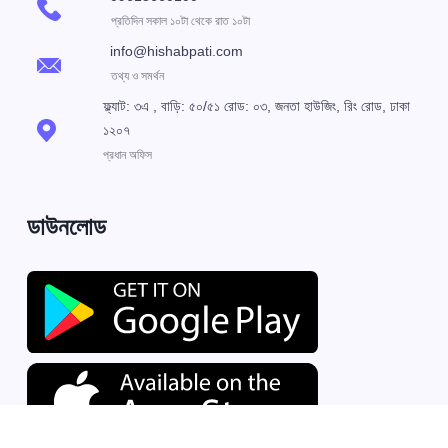
প্রতিদিন সকাল ১০টা থেকে রাত ১০টা
info@hishabpati.com
তথ্য ও সমর্থন
ফ্ল্যাট: ৩এ , বাড়ি: ৫০/৫১ রোড: ০৩, জনতা হাউজিং, রিং রোড, ঢাকা
১২০৭
প্রধান অফিস
ডাউনলোড