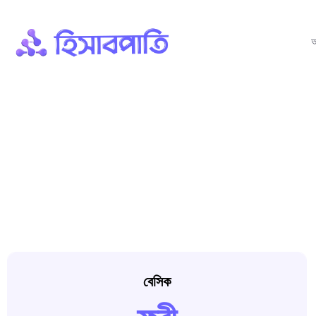
আ
বেসিক