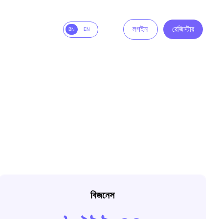
লগইন
রেজিস্টার
BN
EN
বিজনেস