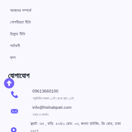
আমাদের সম্পর্কে
গোপনীয়তা নীতি
রিফান্ড নীতি
শর্তাবলী
ব্লগ
যোগাযোগ
09613660100
প্রতিদিন সকাল ১০টা থেকে রাত ১০টা
info@hishabpati.com
তথ্য ও সমর্থন
ফ্ল্যাট: ৩এ , বাড়ি: ৫০/৫১ রোড: ০৩, জনতা হাউজিং, রিং রোড, ঢাকা
১২০৭