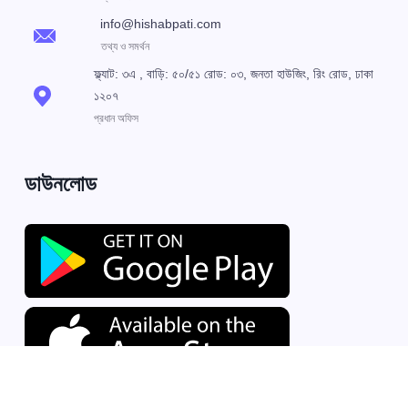
info@hishabpati.com
তথ্য ও সমর্থন
ফ্ল্যাট: ৩এ , বাড়ি: ৫০/৫১ রোড: ০৩, জনতা হাউজিং, রিং রোড, ঢাকা
১২০৭
প্রধান অফিস
ডাউনলোড