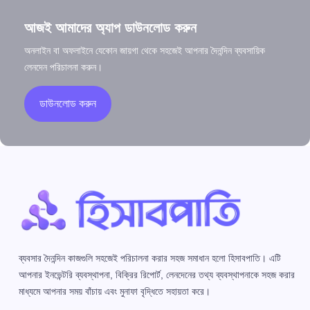
আজই আমাদের অ্যাপ ডাউনলোড করুন
অনলাইন বা অফলাইনে যেকোন জায়গা থেকে সহজেই আপনার দৈনন্দিন ব্যবসায়িক
লেনদেন পরিচালনা করুন।
ডাউনলোড করুন
ব্যবসার দৈনন্দিন কাজগুলি সহজেই পরিচালনা করার সহজ সমাধান হলো হিসাবপাতি। এটি
আপনার ইনভেন্টরি ব্যবস্থাপনা, বিক্রির রিপোর্ট, লেনদেনের তথ্য ব্যবস্থাপনাকে সহজ করার
মাধ্যমে আপনার সময় বাঁচায় এবং মুনাফা বৃদ্ধিতে সহায়তা করে।