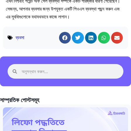
এখন নিশ্চয়ই পয়েন্ট অফ সেল ব্যবস্থা সম্পর্কে একটি পরিষ্কার ধারণা পেয়েছেন।
সেজন্য, আপনার ব্যবসার জন্য উপযুক্ত একটি পিওএস ব্যবস্থা পছন্দ করুন এবং
এর সুবধিাগুলোকে যথাযথভাবে কাজে লাগান।
ব্যবসা
সাম্প্রতিক পোস্টসমূহ