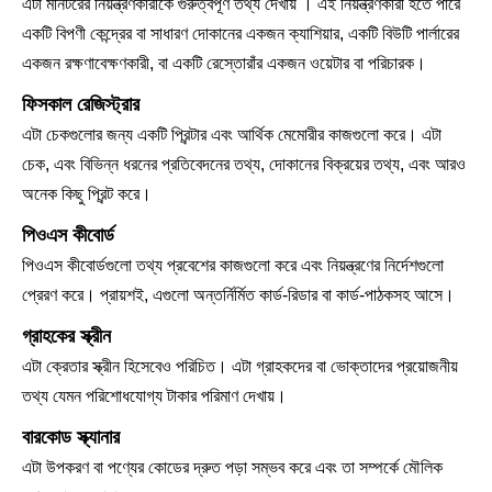
এটা মনিটরের নিয়ন্ত্রণকারীকে গুরুত্বপূর্ণ তথ্য দেখায় । এই নিয়ন্ত্রণকারী হতে পারে
একটি বিপণী কেন্দ্রের বা সাধারণ দোকানের একজন ক্যাশিয়ার, একটি বিউটি পার্লারের
একজন রক্ষণাবেক্ষণকারী, বা একটি রেস্তোরাঁর একজন ওয়েটার বা পরিচারক।
ফিসকাল রেজিস্ট্রার
এটা চেকগুলোর জন্য একটি প্রিন্টার এবং আর্থিক মেমোরীর কাজগুলো করে। এটা
চেক, এবং বিভিন্ন ধরনের প্রতিবেদনের তথ্য, দোকানের বিক্রয়ের তথ্য, এবং আরও
অনেক কিছু প্রিন্ট করে।
পিওএস কীবোর্ড
পিওএস কীবোর্ডগুলো তথ্য প্রবেশের কাজগুলো করে এবং নিয়ন্ত্রণের নির্দেশগুলো
প্রেরণ করে। প্রায়শই, এগুলো অন্তর্নির্মিত কার্ড-রিডার বা কার্ড-পাঠকসহ আসে।
গ্রাহকের স্ক্রীন
এটা ক্রেতার স্ক্রীন হিসেবেও পরিচিত। এটা গ্রাহকদের বা ভোক্তাদের প্রয়োজনীয়
তথ্য যেমন পরিশোধযোগ্য টাকার পরিমাণ দেখায়।
বারকোড স্ক্যানার
এটা উপকরণ বা পণ্যের কোডের দ্রুত পড়া সম্ভব করে এবং তা সম্পর্কে মৌলিক