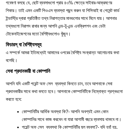
গবেষণা বলছে যে, ছোট ব্যবসাগুলো প্রায় ৪৩% ক্ষেত্রে সাইবার-আক্রমণের
শিকার। তাই এমন একটি পিওএস ব্যবস্থা পছন্দ করুন যা পিসিআই বা পেমেন্ট কার্ড
ইন্ডাস্ট্রি দ্বারা প্রতিষ্ঠিত তথ্য নিরাপত্তার মানগুলোর সাথে মিলে যায়। আপনার
তথ্যগুলো নিরাপদ রাখার জন্য আপনি এন্ড-টু-এন্ড এনক্রিপশন এবং ডেটা
টোকেনাইজেশনের মতো বৈশিষ্ট্যগুলোও খুঁজুন।
ফিচারস্ বা বৈশিষ্ট্যসমূহ
এ সম্পর্কে আমরা ইতিমধ্যেই আমাদের ওপরের বৈশিষ্ট্য সংক্রান্ত আলোচনায় কথা
বলেছি।
সেবা প্রদানকারী বা কোম্পানি
আপনি যদি একটি পয়েন্ট অফ সেল ব্যবস্থা কিনতে চান, তবে আপনাকে সেবা
প্রদানকারীর সাথে কথা বলতে হবে। আপনাকে কোম্পানিটিকে নিম্নোক্ত প্রশ্নগুলো
করতে হবে:
কোম্পানিটির আর্থিক অবস্থা কি?- আপনি অবশ্যই এমন কোন
কোম্পানির সাথে কাজ করবেন না যারা আগামী বছরে ব্যবসায় থাকবে না।
পয়েন্ট অফ সেল ব্যবস্থা কি কোম্পানিটির মূল ব্যবসা?- যদি হ্যাঁ হয়,