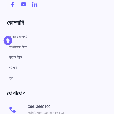
কোম্পানি
আমাদের সম্পর্কে
গোপনীয়তা নীতি
রিফান্ড নীতি
শর্তাবলী
ব্লগ
যোগাযোগ
09613660100
প্রতিদিন সকাল ১০টা থেকে রাত ১০টা