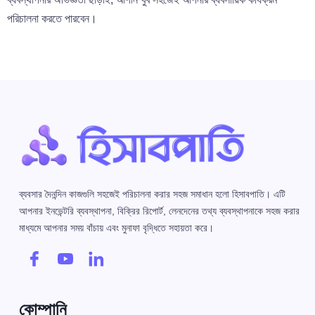
পরিচালনা করতে পারবেন।
ব্যবসার দৈনন্দিন কাজগুলি সহজেই পরিচালনা করার সহজ সমাধান হলো হিসাবপাতি। এটি
আপনার ইনভেন্টরি ব্যবস্থাপনা, বিক্রির রিপোর্ট, লেনদেনের তথ্য ব্যবস্থাপনাকে সহজ করার
মাধ্যমে আপনার সময় বাঁচায় এবং মুনাফা বৃদ্ধিতে সহায়তা করে।
কোম্পানি