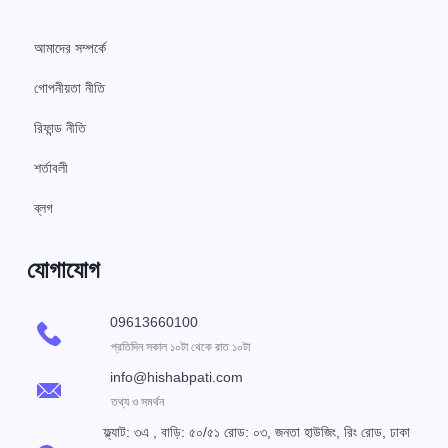
আমাদের সম্পর্কে
গোপনীয়তা নীতি
রিফান্ড নীতি
শর্তাবলী
ব্লগ
যোগাযোগ
09613660100
প্রতিদিন সকাল ১০টা থেকে রাত ১০টা
info@hishabpati.com
তথ্য ও সমর্থন
ফ্ল্যাট: ৩এ , বাড়ি: ৫০/৫১ রোড: ০৩, জনতা হাউজিং, রিং রোড, ঢাকা