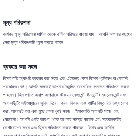
মূল্য পরিকল্পনা
কার্যকর মূল্য পরিকল্পনা মাসিক থেকে বার্ষিক পরিসরে পাওয়া যায়। আপনি আপনার পছন্দের
সেরা মূল্য পরিকল্পনাটি পছন্দ করতে পারেন।
ব্যবহার করা সহজ
হিসাবপাতি অ্যাপটি ব্যবহার করা সহজ এবং এইজন্য কোন বিশেষ প্রশিক্ষণ বা কোর্সের
প্রয়োজন নেই। আপনি সহজেই আপনার দৈনন্দিন ব্যবসায়িক লেনদেন পরিচালনা করতে
পারবেন। হিসাবপাতি অ্যাপ আপনাকে স্টক ম্যানেজমেন্ট, ইনভেন্টরি ম্যানেজমেন্ট এবং
অ্যাকাউন্টিং সফ্টওয়্যারের সুবিধা দিবে। ক্রয়, বিক্রয় এবং পার্টির বিস্তারিত তথ্য যোগ
করা, আপডেট করা এবং মুছে ফেলা খুবই সহজ। হিসাবপাতি অ্যাপটি সহজ এবং
গোছানো। আপনি একই জায়গা থেকে আপনার সমস্ত গ্রাহক এবং সরবরাহকারীর
যোগাযোগের তথ্য এবং হিসাব পরিচালনা করতে পারবেন। হিসাব এবং আর্থিক
ব্যবস্থাপনার অভিজ্ঞতা ছাড়াই, আপনি খুব সহজেই আপনার ব্যবসায়িক কার্যক্রম